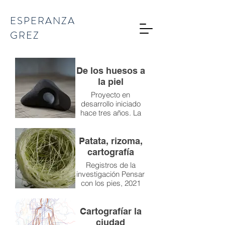
ESPERANZA
GREZ
De los huesos a
la piel
Proyecto en
desarrollo iniciado
hace tres años. La
colección está
compuesta
actualmente por
Patata, rizoma,
diecisiete esculturas
cartografía
en cerámica gres,
Registros de la
que exploran la
investigación Pensar
relación entre la
con los pies, 2021
estructura interna del
cuerpo humano, su
expresión exterior y
Cartografíar la
su vínculo con el
espacio.
ciudad