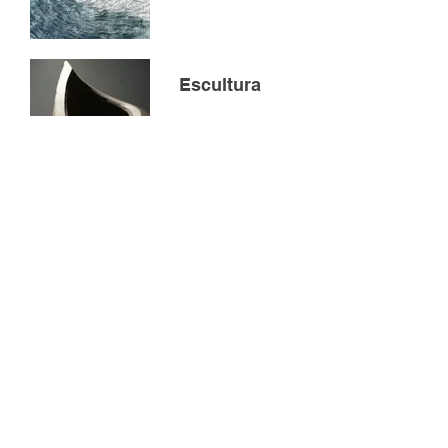
Escultura
Retorno a lo
primario
Examen final de
grado, 2016
Investigación
parafina sólida
Explorar las
posibilidades del